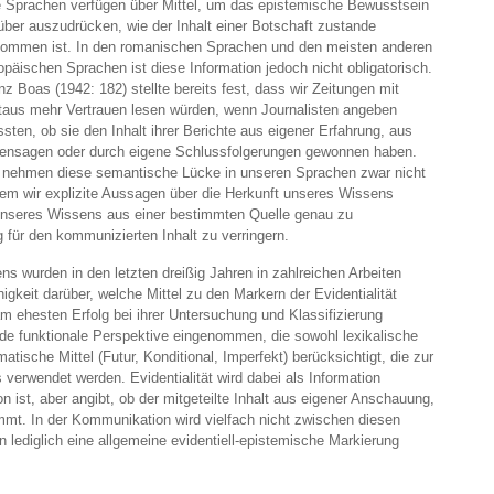
e Sprachen verfügen über Mittel, um das epistemische Bewusstsein
über auszudrücken, wie der Inhalt einer Botschaft zustande
ommen ist. In den romanischen Sprachen und den meisten anderen
opäischen Sprachen ist diese Information jedoch nicht obligatorisch.
nz Boas (1942: 182) stellte bereits fest, dass wir Zeitungen mit
taus mehr Vertrauen lesen würden, wenn Journalisten angeben
sten, ob sie den Inhalt ihrer Berichte aus eigener Erfahrung, aus
ensagen oder durch eigene Schlussfolgerungen gewonnen haben.
 nehmen diese semantische Lücke in unseren Sprachen zwar nicht
ndem wir explizite Aussagen über die Herkunft unseres Wissens
 unseres Wissens aus einer bestimmten Quelle genau zu
für den kommunizierten Inhalt zu verringern.
s wurden in den letzten dreißig Jahren in zahlreichen Arbeiten
igkeit darüber, welche Mittel zu den Markern der Evidentialität
 ehesten Erfolg bei ihrer Untersuchung und Klassifizierung
nde funktionale Perspektive eingenommen, die sowohl lexikalische
tische Mittel (Futur, Konditional, Imperfekt) berücksichtigt, die zur
verwendet werden. Evidentialität wird dabei als Information
on ist, aber angibt, ob der mitgeteilte Inhalt aus eigener Anschauung,
mmt. In der Kommunikation wird vielfach nicht zwischen diesen
 lediglich eine allgemeine evidentiell-epistemische Markierung