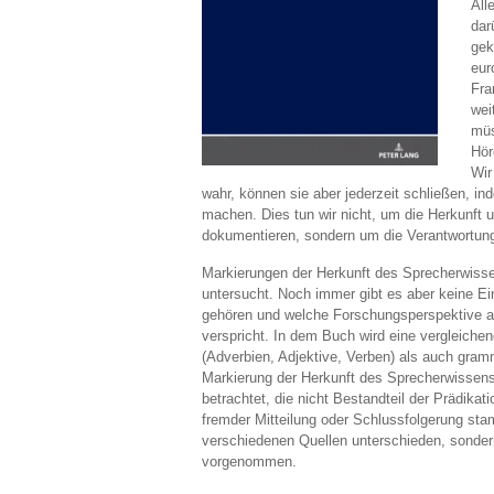
All
dar
gek
eur
Fra
wei
müs
Hör
Wir
wahr, können sie aber jederzeit schließen, i
machen. Dies tun wir nicht, um die Herkunft
dokumentieren, sondern um die Verantwortung 
Markierungen der Herkunft des Sprecherwissen
untersucht. Noch immer gibt es aber keine Ein
gehören und welche Forschungsperspektive am
verspricht. In dem Buch wird eine vergleiche
(Adverbien, Adjektive, Verben) als auch gramma
Markierung der Herkunft des Sprecherwissens 
betrachtet, die nicht Bestandteil der Prädikati
fremder Mitteilung oder Schlussfolgerung sta
verschiedenen Quellen unterschieden, sondern
vorgenommen.