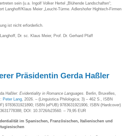
treten sein (u.a. Ingolf Volker Hertel „Blühende Landschaften“;
ert Langhoff/Klaus Meier „Leucht-Türme. Adlershofer Hightech-Firmen
g ist nicht erforderlich.
Langhoff, Dr. sc. Klaus Meier, Prof. Dr. Gerhard Pfaff
erer Präsidentin Gerda Haßler
da Haßler:
Evidentiality in Romance Languages.
Berlin, Bruxelles,
.:
Peter Lang
, 2026. – (Linguistica Philologica; 3) – 462 S., ISBN
F) 9783631921890; ISBN (ePUB) 9783631921906; ISBN (Hardcover)
3631778388; DOI: 10.3726/b23560. – 79,95 EUR
dentialität im Spanischen, Französischen, Italienischen und
tugiesischen