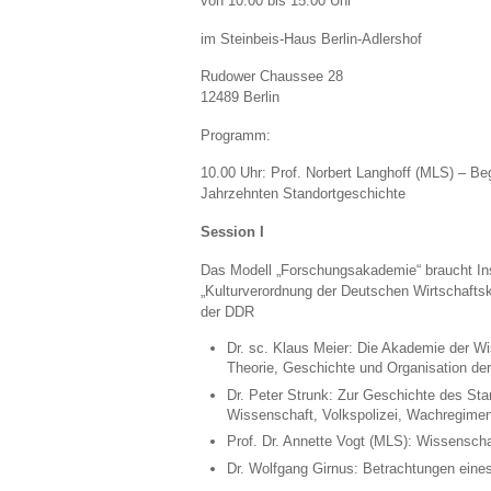
von 10.00 bis 15.00 Uhr
im Steinbeis-Haus Berlin-Adlershof
Rudower Chaussee 28
12489 Berlin
Programm:
10.00 Uhr: Prof. Norbert Langhoff (MLS) – B
Jahrzehnten Standortgeschichte
Session I
Das Modell „Forschungsakademie“ braucht Ins
„Kulturverordnung der Deutschen Wirtschaf
der DDR
Dr. sc. Klaus Meier: Die Akademie der Wi
Theorie, Geschichte und Organisation de
Dr. Peter Strunk: Zur Geschichte des Stan
Wissenschaft, Volkspolizei, Wachregime
Prof. Dr. Annette Vogt (MLS): Wissensch
Dr. Wolfgang Girnus: Betrachtungen ein