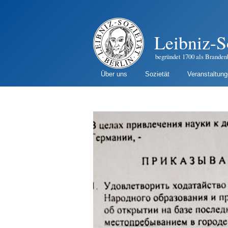
Leibniz-S
begründet 1700 als Branden
Über uns
Sozietät
Veranstaltun