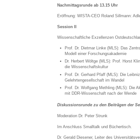
Nachmittagsrunde ab 13.15 Uhr
Eröffnung: WISTA-CEO Roland Sillmann: Adler
Session II
Wissenschaftliche Exzellenzen Ostdeutschland
Prof. Dr. Dietmar Linke (MLS): Das Zentra
Modell einer Forschungsakademie
Dr. Herbert Wöltge (MLS): Prof. Horst K
die Wissenschaftskultur
Prof. Dr. Gerhard Pfaff (MLS): Die Leibni
Gelehrtengesellschaft im Wandel
Prof. Dr. Wolfgang Methling (MLS): Die
mit DDR-Wissenschaft nach der Wende
Diskussionsrunde zu den Beiträgen der S
Moderation Dr. Peter Strunk
Im Anschluss Smalltalk und Büchertisch.
Dr. Gerald Diesener, Leiter des Universitätsv