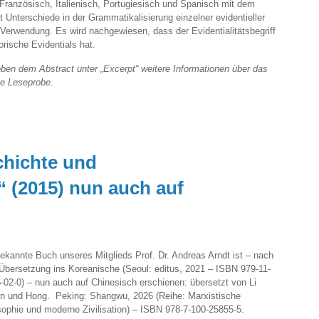
Französisch, Italienisch, Portugiesisch und Spanisch mit dem
 Unterschiede in der Grammatikalisierung einzelner evidentieller
 Verwendung. Es wird nachgewiesen, dass der Evidentialitätsbegriff
orische Evidentials hat.
ben dem Abstract unter „Excerpt“ weitere Informationen über das
ne Leseprobe.
chichte und
“ (2015) nun auch auf
ekannte Buch unseres Mitglieds Prof. Dr. Andreas Arndt ist – nach
 Übersetzung ins Koreanische (Seoul: editus, 2021 – ISBN 979-11-
-02-0) – nun auch auf Chinesisch erschienen: übersetzt von Li
in und Hong. Peking: Shangwu, 2026 (Reihe: Marxistische
sophie und moderne Zivilisation) – ISBN 978-7-100-25855-5.