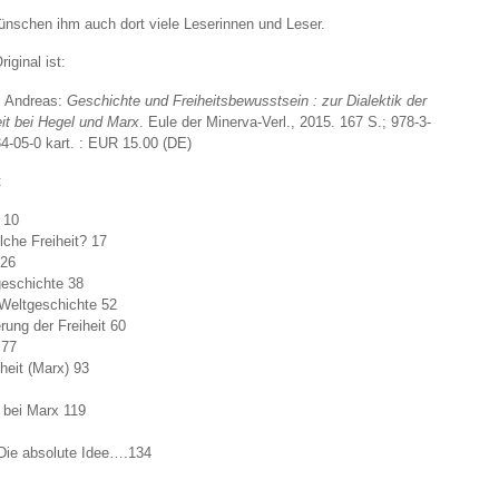
ünschen ihm auch dort viele Leserinnen und Leser.
iginal ist:
, Andreas:
Geschichte und Freiheitsbewusstsein : zur Dialektik der
eit bei Hegel und Marx
. Eule der Minerva-Verl., 2015. 167 S.; 978-3-
4-05-0 kart. : EUR 15.00 (DE)
:
 10
lche Freiheit? 17
 26
geschichte 38
Weltgeschichte 52
rung der Freiheit 60
 77
heit (Marx) 93
 bei Marx 119
 Die absolute Idee….134