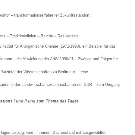
shof – transformationserfahrener Zukunftsstandort
s – Traditionslinien – Brüche – Resilienzen
linstitut für Anorganische Chemie (1971-1990), ein Beispiel für das
linkmann – die Abwicklung der AdW 1990/91 – Zwänge und Folgen für
z-Sozietät der Wissenschaften zu Berlin e.V. – eine
 Akademie der Landwirtschaftswissenschaften der DDR – zum Umgang
essions I und II und zum Thema des Tages
erlages Leipzig, wird mit einem Bücherstand mit ausgewählten